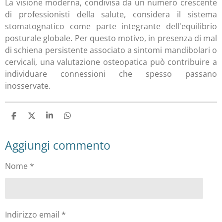
La visione moderna, condivisa da un numero crescente
di professionisti della salute, considera il sistema
stomatognatico come parte integrante dell'equilibrio
posturale globale. Per questo motivo, in presenza di mal
di schiena persistente associato a sintomi mandibolari o
cervicali, una valutazione osteopatica può contribuire a
individuare connessioni che spesso passano
inosservate.
C
C
C
C
o
o
o
o
n
n
n
n
Aggiungi commento
d
d
d
d
i
i
i
i
v
v
v
v
Nome *
i
i
i
i
d
d
d
d
i
i
i
i
Indirizzo email *