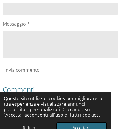
Messaggio *
Invia commento
Commenti
Questo sito utilizza i cookies per migliorare la
Non ci sono ancora commenti.
tua esperienza e visualizzare annunci
pubblicitari personalizzati. Cliccando su
"Accetta" acconsenti all'uso di tutti i cookies.
© 2024 - 2026 osteochinesigiovannini
Rifiuta
Accettare
Fornito da
Webador